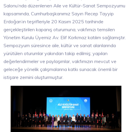
Salonu’nda düzenlenen Aile ve Kültür-Sanat Sempozyumu
kapsamında, Cumhurbaşkanımız Sayın Recep Tayyip
Erdoğan’ın teşrifleriyle 20 Kasım 2025 tarihinde
gerçekleştirilen kapanış oturumuna, vakfımızı temsilen
Yönetim Kurulu Üyemiz Av. Elif Korkmaz katılım sağlamıştır.
Sempozyum süresince aile, kültür ve sanat alanlarında
yürütülen oturumlar yakından takip edilmiş; yapılan
değerlendirmeler ve paylaşımlar, vakfımızın mevcut ve
geleceğe yönelik çalışmalarına katkı sunacak önemli bir
istişare zemini oluşturmuştur.