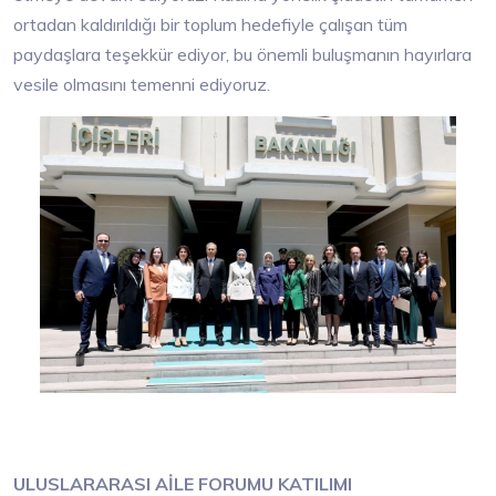
ortadan kaldırıldığı bir toplum hedefiyle çalışan tüm
paydaşlara teşekkür ediyor, bu önemli buluşmanın hayırlara
vesile olmasını temenni ediyoruz.
ULUSLARARASI AİLE FORUMU KATILIMI