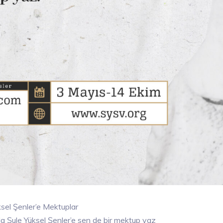
ksel Şenler’e Mektuplar
ında Şule Yüksel Şenler’e sen de bir mektup yaz