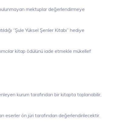
mza bulunmayan mektuplar değerlendirmeye
ldığı ‘’Şule Yüksel Şenler Kitabı’’ hediye
lımcılar kitap ödülünü iade etmekle mükellef
enleyen kurum tarafından bir kitapta toplanabilir,
an eserler ön jüri tarafından değerlendirilecektir.