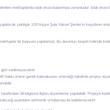
gönderilen mektuplarda ıslak imza bulunması zorunludur. Islak i
pılacak çekilişle 100 kişiye Şule Yüksel Şenler’in hayatının anlatı
mektuplar ile başvuru yapılamaz. Bu durumun tespiti halinde katı
 geri verilmeyecektir.
lif hakkı iznine gerek kalmaksızın, istendiği takdirde projeyi düz
abilir.
tarafından dil bilgisine ilişkin düzenleme yapılabilir. Projeye katıl
 edeceği puanların aritmetik ortalaması ile belirlenecektir.