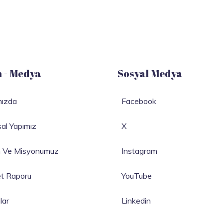
n - Medya
Sosyal Medya
mızda
Facebook
al Yapımız
X
n Ve Misyonumuz
Instagram
et Raporu
YouTube
lar
Linkedin