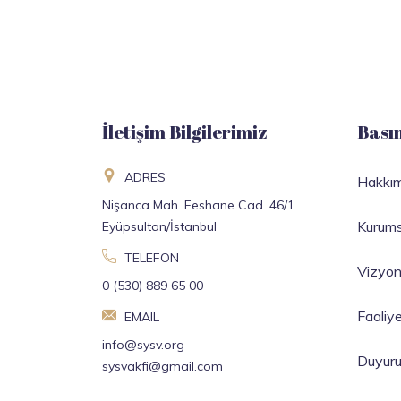
İletişim Bilgilerimiz
Bası
ADRES
Hakkı
Nişanca Mah. Feshane Cad. 46/1
Kurums
Eyüpsultan/İstanbul
TELEFON
Vizyo
0 (530) 889 65 00
Faaliy
EMAIL
info@sysv.org
Duyuru
sysvakfi@gmail.com