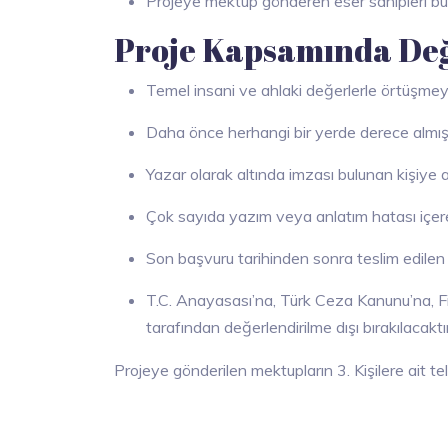
Projeye mektup gönderen eser sahipleri bu ş
Proje Kapsamında Değ
Temel insani ve ahlaki değerlerle örtüşme
Daha önce herhangi bir yerde derece almı
Yazar olarak altında imzası bulunan kişiye
Çok sayıda yazım veya anlatım hatası içer
Son başvuru tarihinden sonra teslim edilen
T.C. Anayasası’na, Türk Ceza Kanunu’na, Fik
tarafından değerlendirilme dışı bırakılacaktır
Projeye gönderilen mektupların 3. Kişilere ait te