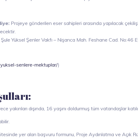
iye:
Projeye gönderilen eser sahipleri arasında yapılacak çekiliş
lecektir.
 Şule Yüksel Şenler Vakfı – Nişanca Mah. Feshane Cad. No:46 E
e-yuksel-senlere-mektuplar/
)
ulları:
rece yakınları dışında, 16 yaşını doldurmuş tüm vatandaşlar katılab
ilir.
itesinde yer alan başvuru formunu, Proje Aydınlatma ve Açık Rı