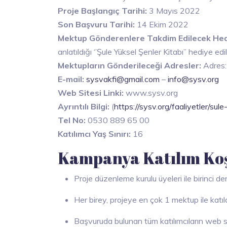
Proje Başlangıç Tarihi:
3 Mayıs 2022
Son Başvuru Tarihi:
14 Ekim 2022
Mektup Gönderenlere Takdim Edilecek Hed
anlatıldığı ‘’Şule Yüksel Şenler Kitabı’’ hediye edi
Mektupların Gönderileceği Adresler:
Adres:
E-mail:
sysvakfi@gmail.com
–
info@sysv.org
Web Sitesi Linki:
www.sysv.org
Ayrıntılı Bilgi:
(
https://sysv.org/faaliyetler/sul
Tel No:
0530 889 65 00
Katılımcı Yaş Sınırı:
16
Kampanya Katılım Koş
Proje düzenleme kurulu üyeleri ile birinci de
Her birey, projeye en çok 1 mektup ile katılab
Başvuruda bulunan tüm katılımcıların web s