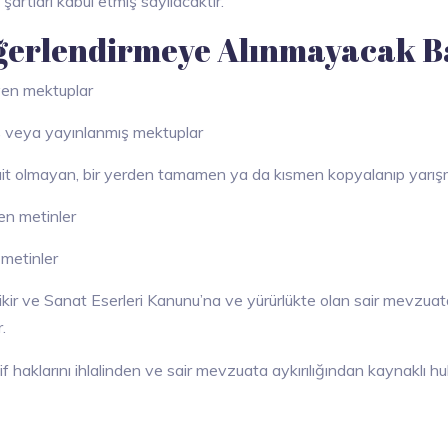
artları kabul etmiş sayılacaktır.
erlendirmeye Alınmayacak B
yen mektuplar
ş veya yayınlanmış mektuplar
 ait olmayan, bir yerden tamamen ya da kısmen kopyalanıp yarış
en metinler
 metinler
ir ve Sanat Eserleri Kanunu’na ve yürürlükte olan sair mevzuata a
.
lif haklarını ihlalinden ve sair mevzuata aykırılığından kaynaklı hu